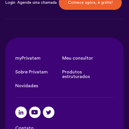
Login
Agende uma chamada
Comece agora, é grátis!
myPrivatam
Meu consultor
Sobre Privatam
Produtos
estruturados
Novidades
Contato