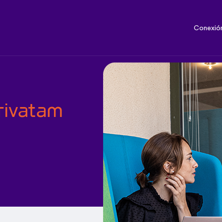
Conexió
rivatam