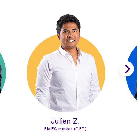
Julien Z.
EMEA market (CET)